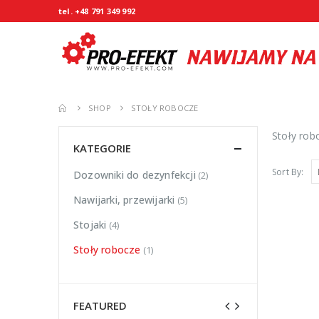
tel. +48 791 349 992
SHOP
STOŁY ROBOCZE
Stoły rob
KATEGORIE
Sort By:
Dozowniki do dezynfekcji
(2)
Nawijarki, przewijarki
(5)
Stojaki
(4)
Stoły robocze
(1)
FEATURED