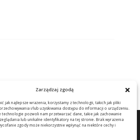
Stojak do dezynfekcji łokciowy
Stojak do dezynfekcji uniwersalny
stojak Jumbo
Zarządzaj zgodą
ć jak najlepsze wrażenia, korzystamy z technologii, takich jak pliki
przechowywania i/lub uzyskiwania dostępu do informacji o urządzeniu.
 technologie pozwoli nam przetwarzać dane, takie jak zachowanie
eglądania lub unikalne identyfikatory na tej stronie. Brak wyrażenia
TELEFON:
+48 791 349 992
ycofanie zgody może niekorzystnie wpłynąć na niektóre cechy i
EMAIL:
nawijarka@gmail.com