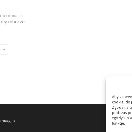
Stojak do dezynfekcji łokciowy
Stojak do dezynfekcji łokciowy
TOŁY ROBOCZE
toły robocze
Stojak do dezynfekcji uniwersalny
Stojak do dezynfekcji uniwersalny
stojak Jumbo
stojak Jumbo
Aby zapewni
cookie, do 
Zgoda na te
podczas prz
zgody lub w
ormacyjna
funkcje.